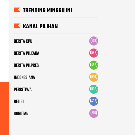
TRENDING MINGGU INI
KANAL PILIHAN
BERITA KPU
(518)
BERITA PILKADA
(599)
BERITA PILPRES
(499)
INDONESIANA
(539)
PERISTIWA
(508)
RELIGI
(492)
SOROTAN
(515)