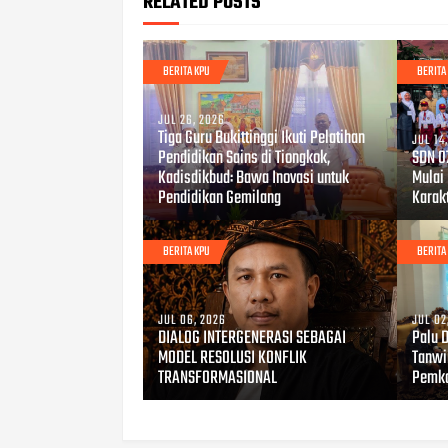
RELATED POSTS
BERITA KPU
BERITA
JUL 26, 2026
Tiga Guru Bukittinggi Ikuti Pelatihan
JUL 14
Pendidikan Sains di Tiongkok,
SDN 0
Kadisdikbud: Bawa Inovasi untuk
Mulai
Pendidikan Gemilang
Karakt
BERITA KPU
BERITA
JUL 06, 2026
JUL 02
DIALOG INTERGENERASI SEBAGAI
Palu 
MODEL RESOLUSI KONFLIK
Tanwi
TRANSFORMASIONAL
Pemko