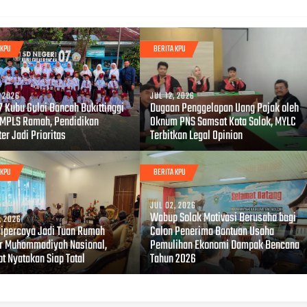
 KPU
BERITA KPU
, 2026
JUL 12, 2026
7 Kubu Gulai Bancah Bukittinggi
Dugaan Penggelapan Uang Pajak oleh
 MPLS Ramah, Pendidikan
Oknum PNS Samsat Kota Solok, MYLC
er Jadi Prioritas
Terbitkan Legal Opinion
 KPU
BERITA KPU
JUL 02, 2026
Wabup Solok Motivasi Berusaha bagi
, 2026
Dipercaya Jadi Tuan Rumah
Calon Penerima Bantuan Usaha
r Muhammadiyah Nasional,
Pemulihan Ekonomi Dampak Bencana
t Nyatakan Siap Total
Tahun 2026