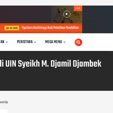
LIVE
 Bukittinggi Ikuti Pelatihan Pendidikan Sains di Tiongkok, Kadisdikbud: Bawa Inovasi untuk P
TAN
PERISTIWA
MEGA MENU
i UIN Syeikh M. Djamil Djambek
amil Djambek Bukittinggi.