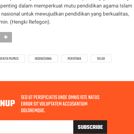
ah penting dalam memperkuat mutu pendidikan agama Islam
a nasional untuk mewujudkan pendidikan yang berkualitas,
lamin. (Hengki Refegon).
BERITA PILPRES
INDONESIANA
PERISTIWA
RELIGI
SED UT PERSPICIATIS UNDE OMNIS ISTE NATUS
GNUP
ERROR SIT VOLUPTATEM ACCUSANTIUM
DOLOREMQUE.