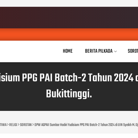
Tiga Guru
JUL 26, 2026
HOME
BERITA PILKADA
SORO
sium PPG PAI Batch-2 Tahun 2024 d
Bukittinggi.
STIWA
RELIGI
SOROTAN
DPW AGPAII Sumbar Hadiri Yudisium PPG PAI Batch-2 Tahun 2024 di UIN Syeikh M. Dj