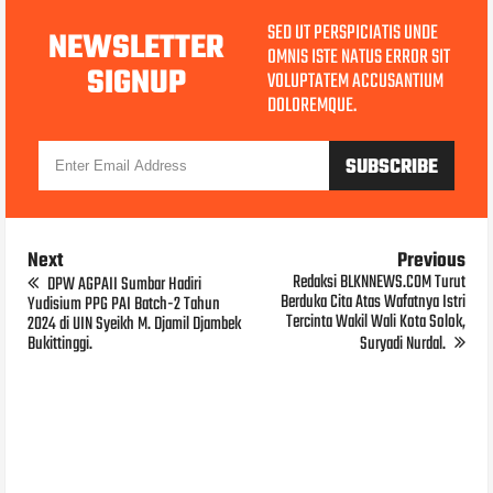
SED UT PERSPICIATIS UNDE
NEWSLETTER
OMNIS ISTE NATUS ERROR SIT
SIGNUP
VOLUPTATEM ACCUSANTIUM
DOLOREMQUE.
Next
Previous
Redaksi BLKNNEWS.COM Turut
DPW AGPAII Sumbar Hadiri
Berduka Cita Atas Wafatnya Istri
Yudisium PPG PAI Batch-2 Tahun
Tercinta Wakil Wali Kota Solok,
2024 di UIN Syeikh M. Djamil Djambek
Bukittinggi.
Suryadi Nurdal.