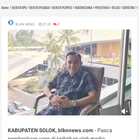
Home
BERITA KPU
BERITA PILKADA
BERITA PILPRES
INDONESIANA
PERISTIWA
RELIGI
SOROTAN
D
BLKN NEWS
07.35
0
KABUPATEN SOLOK, blknnews.com
- Pasca
pemberitaan yang di terbitkan oleh media