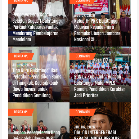
BERITA KPU
BERITA KPU
AUG 08, 2026
Pengawas dan Kepala
AUG 07, 2026
Sekolah Gugus 1 Bukittinggi
Ketua TP PKK Bukittinggi
Perkuat Kolaborasi untuk
Motivasi kepada Pinru
Mendorong Pembelajaran
Pramuka Utusan Jambore
Mendalam
Nasional XII.
BERITA KPU
BERITA KPU
JUL 26, 2026
Tiga Guru Bukittinggi Ikuti
JUL 14, 2026
Pelatihan Pendidikan Sains
SDN 07 Kubu Gulai Bancah
di Tiongkok, Kadisdikbud:
Bukittinggi Mulai MPLS
Bawa Inovasi untuk
Ramah, Pendidikan Karakter
Pendidikan Gemilang
Jadi Prioritas
BERITA KPU
BERITA KPU
JUL 12, 2026
JUL 06, 2026
Dugaan Penggelapan Uang
DIALOG INTERGENERASI