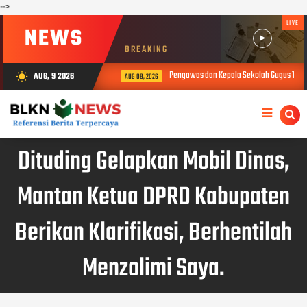
-->
LIVE
NEWS
BREAKING
Pengawas dan Kepala Sekolah Gugus 1 Buk
AUG, 9 2026
wb_sunny
AUG 08, 2026
Dituding Gelapkan Mobil Dinas,
Mantan Ketua DPRD Kabupaten
Berikan Klarifikasi, Berhentilah
Menzolimi Saya.