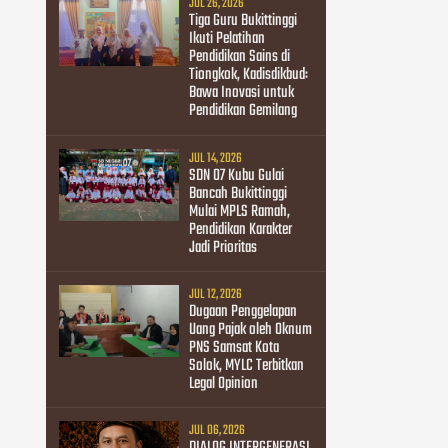
JUL 26, 2026
Tiga Guru Bukittinggi
Ikuti Pelatihan
Pendidikan Sains di
Tiongkok, Kadisdikbud:
Bawa Inovasi untuk
Pendidikan Gemilang
JUL 14, 2026
SDN 07 Kubu Gulai
Bancah Bukittinggi
Mulai MPLS Ramah,
Pendidikan Karakter
Jadi Prioritas
JUL 12, 2026
Dugaan Penggelapan
Uang Pajak oleh Oknum
PNS Samsat Kota
Solok, MYLC Terbitkan
Legal Opinion
JUL 06, 2026
DIALOG INTERGENERASI