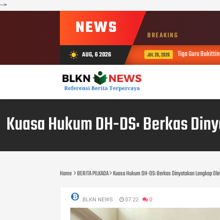
-->
NEWS
BREAKING
Tiga Guru Bukittin
AUG, 6 2026
wb_sunny
JUL 26, 2026
Kuasa Hukum DH-DS: Berkas Dinya
Home
BERITA PILKADA
Kuasa Hukum DH-DS: Berkas Dinyatakan Lengkap Oleh
BLKN NEWS
07.22
0