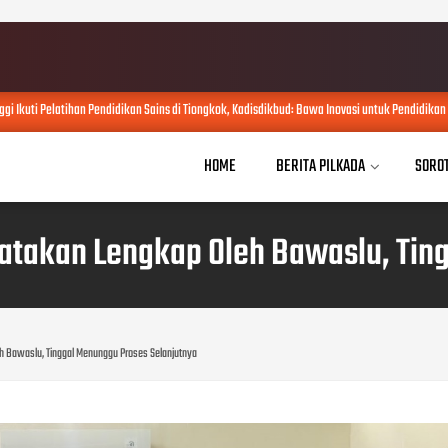
ggi Ikuti Pelatihan Pendidikan Sains di Tiongkok, Kadisdikbud: Bawa Inovasi untuk Pendidikan
HOME
BERITA PILKADA
SORO
takan Lengkap Oleh Bawaslu, Tin
 Bawaslu, Tinggal Menunggu Proses Selanjutnya