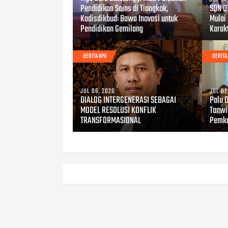
Pendidikan Sains di Tiongkok,
SDN 0
Kadisdikbud: Bawa Inovasi untuk
Mulai
Pendidikan Gemilang
Karakt
BERITA KPU
BERITA
JUL 06, 2026
JUL 02
DIALOG INTERGENERASI SEBAGAI
Palu 
MODEL RESOLUSI KONFLIK
Tanwi
TRANSFORMASIONAL
Pemko