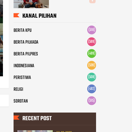
KANAL PILIHAN
BERITA KPU
(518)
BERITA PILKADA
(599)
BERITA PILPRES
(499)
INDONESIANA
(539)
PERISTIWA
(508)
RELIGI
(492)
SOROTAN
(515)
RECENT POST