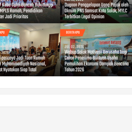
7 Kubu Gulai Bancah Bukittinggi
Dugaan Penggelapan Uang Pajak oleh
 MPLS Ramah, Pendidikan
Oknum PNS Samsat Kota Solok, MYLC
er Jadi Prioritas
Terbitkan Legal Opinion
 KPU
BERITA KPU
JUL 02, 2026
Wabup Solok Motivasi Berusaha bagi
, 2026
Dipercaya Jadi Tuan Rumah
Calon Penerima Bantuan Usaha
r Muhammadiyah Nasional,
Pemulihan Ekonomi Dampak Bencana
t Nyatakan Siap Total
Tahun 2026