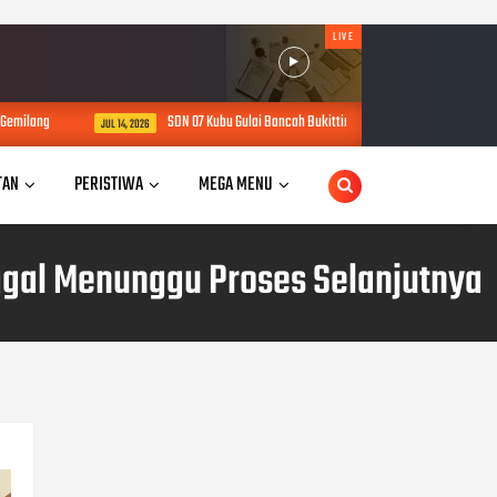
LIVE
 Gemilang
SDN 07 Kubu Gulai Bancah Bukittinggi Mulai MPLS Ramah, Pendid
JUL 14, 2026
TAN
PERISTIWA
MEGA MENU
ggal Menunggu Proses Selanjutnya