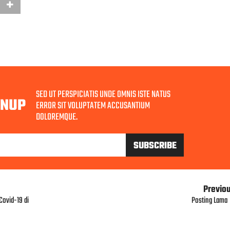
SED UT PERSPICIATIS UNDE OMNIS ISTE NATUS
GNUP
ERROR SIT VOLUPTATEM ACCUSANTIUM
DOLOREMQUE.
Previo
ovid-19 di
Posting Lama