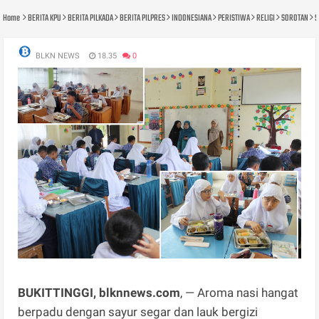
Home
BERITA KPU
BERITA PILKADA
BERITA PILPRES
INDONESIANA
PERISTIWA
RELIGI
SOROTAN
S
BLKN NEWS
18.35
0
BUKITTINGGI, blknnews.com
, — Aroma nasi hangat
berpadu dengan sayur segar dan lauk bergizi