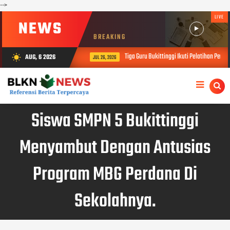
-->
LIVE
NEWS
BREAKING
Tiga Guru Bukittinggi Ikuti Pelatihan Pendi
AUG, 6 2026
wb_sunny
JUL 26, 2026
Siswa SMPN 5 Bukittinggi
Menyambut Dengan Antusias
Program MBG Perdana Di
Sekolahnya.