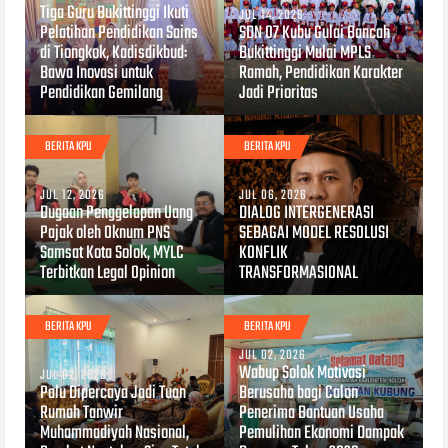
Tiga Guru Bukittinggi Ikuti
JUL 14, 2026
Pelatihan Pendidikan Sains
SDN 07 Kubu Gulai Bancah
di Tiongkok, Kadisdikbud:
Bukittinggi Mulai MPLS
Bawa Inovasi untuk
Ramah, Pendidikan Karakter
Pendidikan Gemilang
Jadi Prioritas
BERITA KPU
BERITA KPU
JUL 12, 2026
JUL 06, 2026
Dugaan Penggelapan Uang
DIALOG INTERGENERASI
Pajak oleh Oknum PNS
SEBAGAI MODEL RESOLUSI
Samsat Kota Solok, MYLC
KONFLIK
Terbitkan Legal Opinion
TRANSFORMASIONAL
BERITA KPU
BERITA KPU
JUL 02, 2026
Wabup Solok Motivasi
JUL 02, 2026
Palu Dipercaya Jadi Tuan
Berusaha bagi Calon
Rumah Tanwir
Penerima Bantuan Usaha
Muhammadiyah Nasional,
Pemulihan Ekonomi Dampak