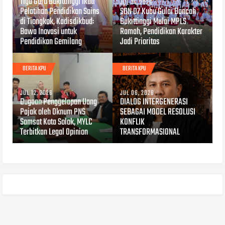
Tiga Guru Bukittinggi Ikuti
JUL 14, 2026
Pelatihan Pendidikan Sains
SDN 07 Kubu Gulai Bancah
di Tiongkok, Kadisdikbud:
Bukittinggi Mulai MPLS
Bawa Inovasi untuk
Ramah, Pendidikan Karakter
Pendidikan Gemilang
Jadi Prioritas
BERITA KPU
BERITA KPU
JUL 12, 2026
JUL 06, 2026
Dugaan Penggelapan Uang
DIALOG INTERGENERASI
Pajak oleh Oknum PNS
SEBAGAI MODEL RESOLUSI
Samsat Kota Solok, MYLC
KONFLIK
Terbitkan Legal Opinion
TRANSFORMASIONAL