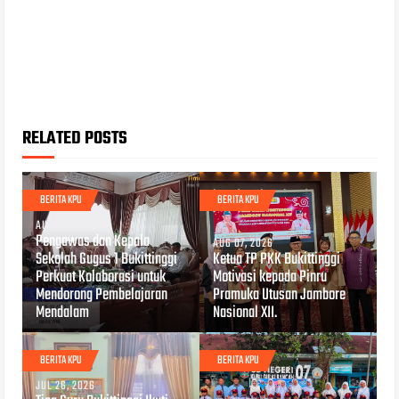
RELATED POSTS
BERITA KPU
BERITA KPU
AUG 08, 2026
Pengawas dan Kepala
AUG 07, 2026
Sekolah Gugus 1 Bukittinggi
Ketua TP PKK Bukittinggi
Perkuat Kolaborasi untuk
Motivasi kepada Pinru
Mendorong Pembelajaran
Pramuka Utusan Jambore
Mendalam
Nasional XII.
BERITA KPU
BERITA KPU
JUL 26, 2026