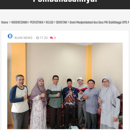
Home
INDONESIANA
PERISTIWA
RELIGI
SOROTAN
Demi Menjembatani Asa Guru PAI Bukittinggi: DPD 
BLKN NEWS
17.20
0