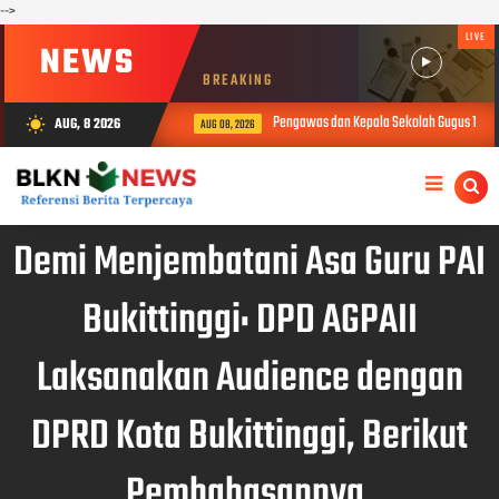
-->
LIVE
NEWS
BREAKING
Pengawas dan Kepala Sekolah Gugus 1 Buki
AUG, 8 2026
wb_sunny
AUG 08, 2026
Demi Menjembatani Asa Guru PAI
Bukittinggi: DPD AGPAII
Laksanakan Audience dengan
DPRD Kota Bukittinggi, Berikut
Pembahasannya.