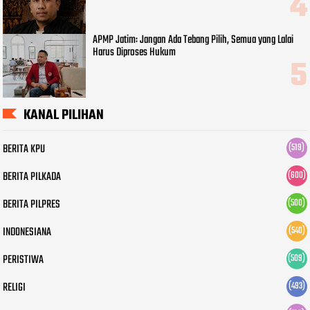
APMP Jatim: Jangan Ada Tebang Pilih, Semua yang Lalai
Harus Diproses Hukum
KANAL PILIHAN
BERITA KPU
(519)
BERITA PILKADA
(600)
BERITA PILPRES
(500)
INDONESIANA
(540)
PERISTIWA
(509)
RELIGI
(493)