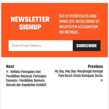
SED UT PERSPICIATIS UNDE
NEWSLETTER
OMNIS ISTE NATUS ERROR SIT
SIGNUP
VOLUPTATEM ACCUSANTIUM
DOLOREMQUE.
Next
Previous
My Day, May Day: Menghargai Keringat
Refleksi Peringatan Hari
Para Buruh Untuk Kemajuan Dunia.
Pendidikan Nasional, Partisipasi
Semesta : Pendidikan Bermutu
Dimulai dari Kepedulian Kolektif.