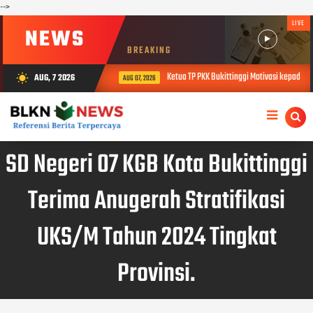
-->
LIVE
NEWS
BREAKING
Ketua TP PKK Bukittinggi Motivasi kepada Pinru P
AUG, 7 2026
wb_sunny
AUG 07, 2026
SD Negeri 07 KGB Kota Bukittinggi
Terima Anugerah Stratifikasi
UKS/M Tahun 2024 Tingkat
Provinsi.