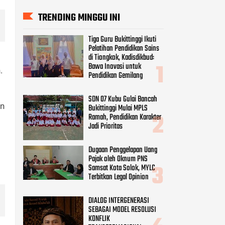
Bukittinggi Mulai MPLS
Ramah, Pendidikan Karakter
Jadi Prioritas
Dugaan Penggelapan Uang
Pajak oleh Oknum PNS
Samsat Kota Solok, MYLC
.
Terbitkan Legal Opinion
DIALOG INTERGENERASI
SEBAGAI MODEL RESOLUSI
un
KONFLIK
TRANSFORMASIONAL
APMP Jatim: Jangan Ada
Tebang Pilih, Semua yang
Lalai Harus Diproses Hukum
KANAL PILIHAN
(518)