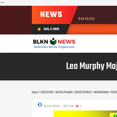
-->
NEWS
BREAKING
AUG, 6 2026
wb_sunny
Leo Murphy Maj
Home
BERITA KPU
BERITA PILKADA
BERITA PILPRES
INDONESIANA
PERI
BLKN NEWS
23.08
0