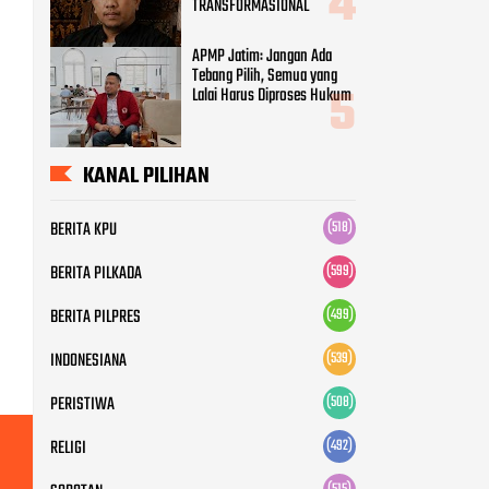
BERITA KPU
BERITA PILKADA
(599)
BERITA PILPRES
(499)
INDONESIANA
(539)
PERISTIWA
(508)
RELIGI
(492)
SOROTAN
(515)