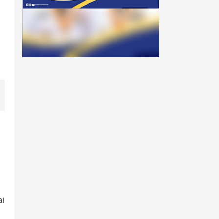
TRENDING MINGGU INI
Tiga Guru Bukittinggi Ikuti
Pelatihan Pendidikan Sains
di Tiongkok, Kadisdikbud:
Bawa Inovasi untuk
Pendidikan Gemilang
ai
SDN 07 Kubu Gulai Bancah