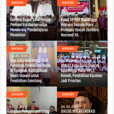
BERITA KPU
BERITA KPU
AUG 08, 2026
Pengawas dan Kepala
AUG 07, 2026
Sekolah Gugus 1 Bukittinggi
Ketua TP PKK Bukittinggi
Perkuat Kolaborasi untuk
Motivasi kepada Pinru
Mendorong Pembelajaran
Pramuka Utusan Jambore
Mendalam
Nasional XII.
BERITA KPU
BERITA KPU
JUL 26, 2026
Tiga Guru Bukittinggi Ikuti
JUL 14, 2026
Pelatihan Pendidikan Sains
SDN 07 Kubu Gulai Bancah
di Tiongkok, Kadisdikbud:
Bukittinggi Mulai MPLS
Bawa Inovasi untuk
Ramah, Pendidikan Karakter
Pendidikan Gemilang
Jadi Prioritas
BERITA KPU
BERITA KPU
JUL 12, 2026
JUL 06, 2026
Dugaan Penggelapan Uang
DIALOG INTERGENERASI