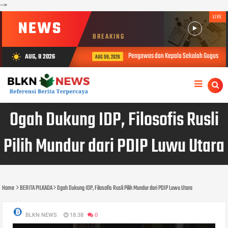
-->
LIVE
NEWS
BREAKING
Pengawas dan Kepala Sekolah Gugus 1 Buk
AUG, 8 2026
wb_sunny
AUG 08, 2026
Ogah Dukung IDP, Filosofis Rusli
Pilih Mundur dari PDIP Luwu Utara
Home
BERITA PILKADA
Ogah Dukung IDP, Filosofis Rusli Pilih Mundur dari PDIP Luwu Utara
BLKN NEWS
18.38
0