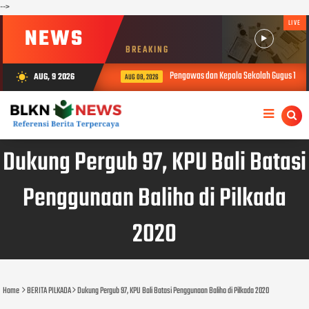
-->
LIVE
NEWS
BREAKING
Pengawas dan Kepala Sekolah Gugus 1 Buk
AUG, 9 2026
wb_sunny
AUG 08, 2026
Dukung Pergub 97, KPU Bali Batasi
Penggunaan Baliho di Pilkada
2020
Home
BERITA PILKADA
Dukung Pergub 97, KPU Bali Batasi Penggunaan Baliho di Pilkada 2020