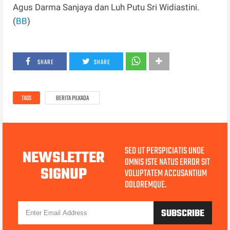
Agus Darma Sanjaya dan Luh Putu Sri Widiastini.
(
BB
)
SHARE
SHARE
TAGS
BERITA PILKADA
SED UT PERSPICIATIS UNDE
NEWSLETTER
OMNIS ISTE NATUS ERROR SIT
SIGNUP
VOLUPTATEM ACCUSANTIUM
DOLOREMQUE.