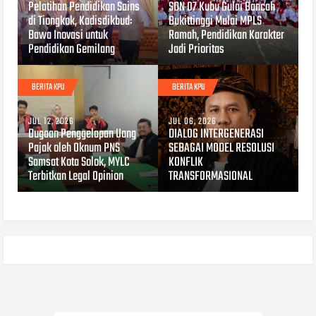
Pelatihan Pendidikan Sains
SDN 07 Kubu Gulai Bancah
di Tiongkok, Kadisdikbud:
Bukittinggi Mulai MPLS
Bawa Inovasi untuk
Ramah, Pendidikan Karakter
Pendidikan Gemilang
Jadi Prioritas
BERITA KPU
BERITA KPU
JUL 12, 2026
JUL 06, 2026
Dugaan Penggelapan Uang
DIALOG INTERGENERASI
Pajak oleh Oknum PNS
SEBAGAI MODEL RESOLUSI
Samsat Kota Solok, MYLC
KONFLIK
Terbitkan Legal Opinion
TRANSFORMASIONAL