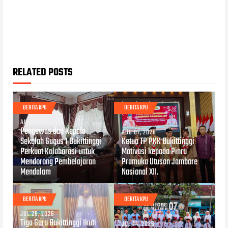
RELATED POSTS
BERITA KPU
BERITA KPU
AUG 08, 2026
Pengawas dan Kepala
AUG 07, 2026
Sekolah Gugus 1 Bukittinggi
Ketua TP PKK Bukittinggi
Perkuat Kolaborasi untuk
Motivasi kepada Pinru
Mendorong Pembelajaran
Pramuka Utusan Jambore
Mendalam
Nasional XII.
BERITA KPU
BERITA KPU
JUL 26, 2026
Tiga Guru Bukittinggi Ikuti
JUL 14, 2026