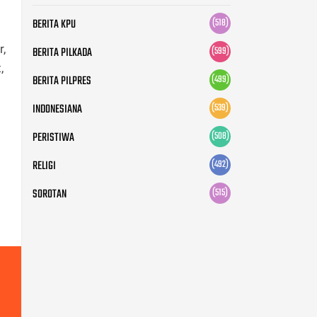
BERITA KPU
(518)
r,
BERITA PILKADA
(599)
,
BERITA PILPRES
(499)
INDONESIANA
(539)
PERISTIWA
(508)
RELIGI
(492)
SOROTAN
(515)