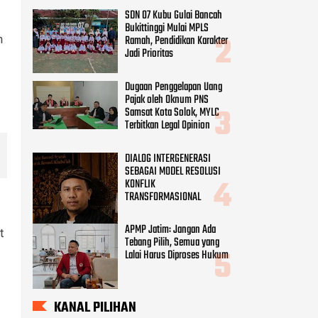
SDN 07 Kubu Gulai Bancah
Bukittinggi Mulai MPLS
n
Ramah, Pendidikan Karakter
Jadi Prioritas
Dugaan Penggelapan Uang
Pajak oleh Oknum PNS
Samsat Kota Solok, MYLC
Terbitkan Legal Opinion
DIALOG INTERGENERASI
SEBAGAI MODEL RESOLUSI
KONFLIK
TRANSFORMASIONAL
APMP Jatim: Jangan Ada
t
Tebang Pilih, Semua yang
Lalai Harus Diproses Hukum
KANAL PILIHAN