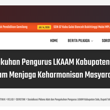
ang
SDN 07 Kubu Gulai Bancah Bukittinggi Mulai MPLS Ramah, Pendidikan 
JUL 14, 2026
HOME
BERITA PILKADA
SORO
gukuhan Pengurus LKAAM Kabupaten 
am Menjaga Keharmonisan Masyar
STIWA
RELIGI
SOROTAN
Sosialisasi Pidana Adat dan Pengukuhan Pengurus LKAAM Kabupaten Solo, Bupati 