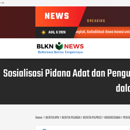
-->
NEWS
BREAKING
uti Pelatihan Pendidikan Sains di Tiongkok, Kadisdikbud: Bawa Inovasi untuk Pendidikan Gemil
AUG, 6 2026
wb_sunny
Sosialisasi Pidana Adat dan Pen
dal
Home
BERITA KPU
BERITA PILKADA
BERITA PILPRES
INDONESIANA
PERI