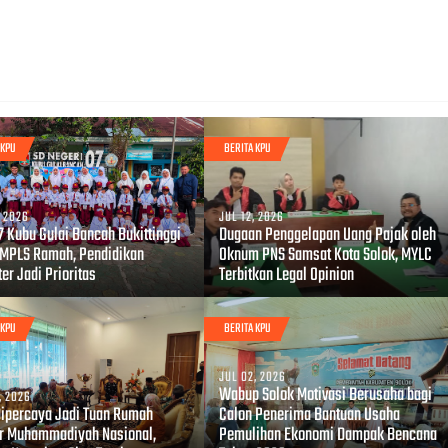
 KPU
BERITA KPU
, 2026
JUL 12, 2026
7 Kubu Gulai Bancah Bukittinggi
Dugaan Penggelapan Uang Pajak oleh
 MPLS Ramah, Pendidikan
Oknum PNS Samsat Kota Solok, MYLC
er Jadi Prioritas
Terbitkan Legal Opinion
 KPU
BERITA KPU
JUL 02, 2026
Wabup Solok Motivasi Berusaha bagi
, 2026
Dipercaya Jadi Tuan Rumah
Calon Penerima Bantuan Usaha
r Muhammadiyah Nasional,
Pemulihan Ekonomi Dampak Bencana