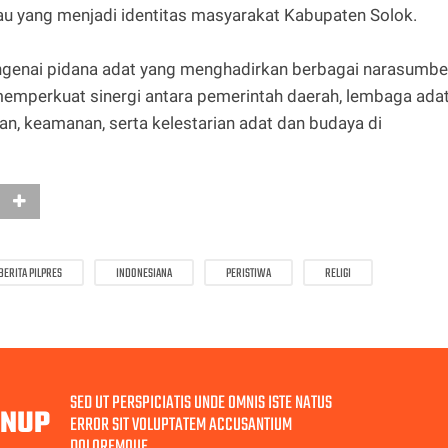
bau yang menjadi identitas masyarakat Kabupaten Solok.
engenai pidana adat yang menghadirkan berbagai narasumbe
memperkuat sinergi antara pemerintah daerah, lembaga adat
n, keamanan, serta kelestarian adat dan budaya di
BERITA PILPRES
INDONESIANA
PERISTIWA
RELIGI
SED UT PERSPICIATIS UNDE OMNIS ISTE NATUS
GNUP
ERROR SIT VOLUPTATEM ACCUSANTIUM
DOLOREMQUE.