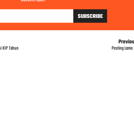
Previo
si KIP Tahun
Posting Lama