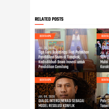
RELATED POSTS
BERITA KPU
BERITA
JUL 26, 2026
Tiga Guru Bukittinggi Ikuti Pelatihan
JUL 14
Pendidikan Sains di Tiongkok,
SDN 0
Kadisdikbud: Bawa Inovasi untuk
Mulai
Pendidikan Gemilang
Karakt
BERITA KPU
BERITA
JUL 06, 2026
JUL 02
DIALOG INTERGENERASI SEBAGAI
Palu 
MODEL RESOLUSI KONFLIK
Tanwi