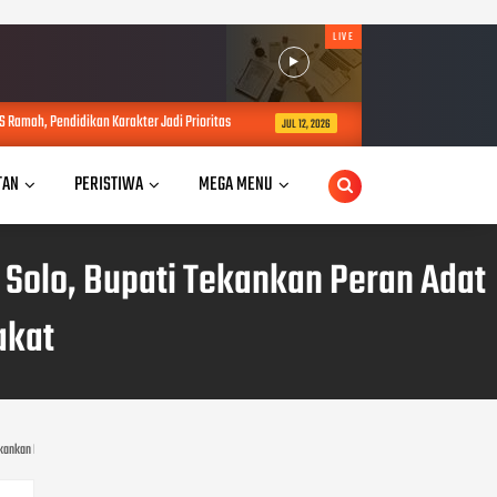
LIVE
Karakter Jadi Prioritas
Dugaan Penggelapan Uang Pajak oleh Oknum PNS 
JUL 12, 2026
TAN
PERISTIWA
MEGA MENU
Solo, Bupati Tekankan Peran Adat
akat
Tekankan Peran Adat dalam Menjaga Keharmonisan Masyarakat