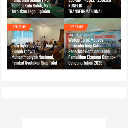
Pajak oleh Oknum PNS
SEBAGAI MODEL RESOLUSI
Samsat Kota Solok, MYLC
KONFLIK
Terbitkan Legal Opinion
TRANSFORMASIONAL
BERITA KPU
BERITA KPU
JUL 02, 2026
Wabup Solok Motivasi
JUL 02, 2026
Palu Dipercaya Jadi Tuan
Berusaha bagi Calon
Rumah Tanwir
Penerima Bantuan Usaha
Muhammadiyah Nasional,
Pemulihan Ekonomi Dampak
Pemkot Nyatakan Siap Total
Bencana Tahun 2026