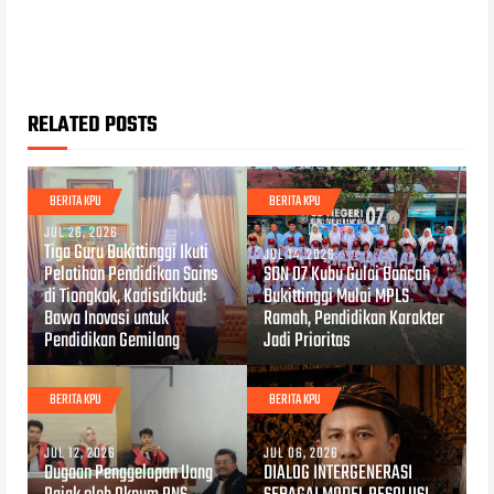
RELATED POSTS
BERITA KPU
BERITA KPU
JUL 26, 2026
Tiga Guru Bukittinggi Ikuti
JUL 14, 2026
Pelatihan Pendidikan Sains
SDN 07 Kubu Gulai Bancah
di Tiongkok, Kadisdikbud:
Bukittinggi Mulai MPLS
Bawa Inovasi untuk
Ramah, Pendidikan Karakter
Pendidikan Gemilang
Jadi Prioritas
BERITA KPU
BERITA KPU
JUL 12, 2026
JUL 06, 2026
Dugaan Penggelapan Uang
DIALOG INTERGENERASI