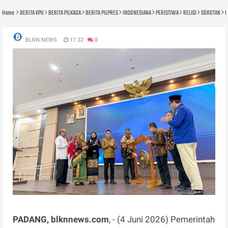
Home
BERITA KPU
BERITA PILKADA
BERITA PILPRES
INDONESIANA
PERISTIWA
RELIGI
SOROTAN
P
BLKN NEWS
17.32
0
PADANG, blknnews.com
, - (4 Juni 2026) Pemerintah