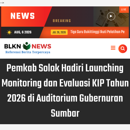
-->
LIVE
NEWS
BREAKING
Tiga Guru Bukittinggi Ikuti Pelatihan Pendi
AUG, 6 2026
wb_sunny
JUL 26, 2026
Pemkab Solok Hadiri Launching
Monitoring dan Evaluasi KIP Tahun
2026 di Auditorium Gubernuran
Sumbar