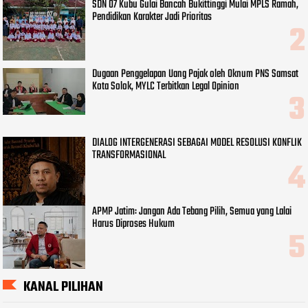
SDN 07 Kubu Gulai Bancah Bukittinggi Mulai MPLS Ramah,
Pendidikan Karakter Jadi Prioritas
Dugaan Penggelapan Uang Pajak oleh Oknum PNS Samsat
Kota Solok, MYLC Terbitkan Legal Opinion
DIALOG INTERGENERASI SEBAGAI MODEL RESOLUSI KONFLIK
TRANSFORMASIONAL
APMP Jatim: Jangan Ada Tebang Pilih, Semua yang Lalai
Harus Diproses Hukum
KANAL PILIHAN