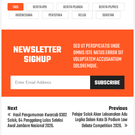
TAGS
BERITA KPU
BERITA PILKADA
BERITA PILPRES
INDONESIANA
PERISTIWA
RELIGI
SOROTAN
SED UT PERSPICIATIS UNDE
NEWSLETTER
OMNIS ISTE NATUS ERROR SIT
SIGNUP
VOLUPTATEM ACCUSANTIUM
DOLOREMQUE.
Next
Previous
Pelajar Solok Akan Laksanakan Adu
Hasil Pengumuman Kwarcab 0302
Logika Dalam Kata Di Podium Law
Solok, 64 Penggalang Lolos Seleksi
Awal Jambore Nasional 2026.
Debate Competition 2026.