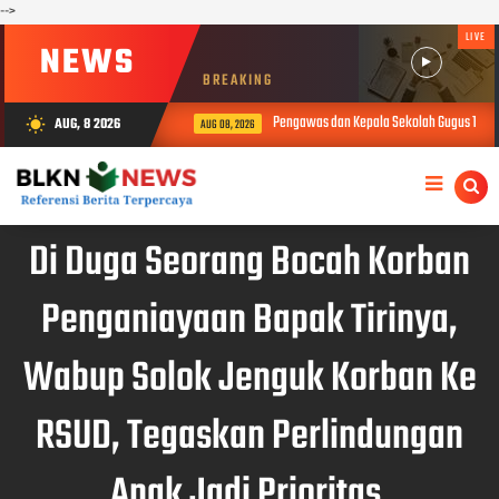
-->
LIVE
NEWS
BREAKING
Pengawas dan Kepala Sekolah Gugus 1 Bukit
AUG, 8 2026
wb_sunny
AUG 08, 2026
Di Duga Seorang Bocah Korban
Penganiayaan Bapak Tirinya,
Wabup Solok Jenguk Korban Ke
RSUD, Tegaskan Perlindungan
Anak Jadi Prioritas.