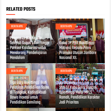
RELATED POSTS
BERITA KPU
BERITA KPU
AUG 08, 2026
Pengawas dan Kepala
AUG 07, 2026
Sekolah Gugus 1 Bukittinggi
Ketua TP PKK Bukittinggi
Perkuat Kolaborasi untuk
Motivasi kepada Pinru
Mendorong Pembelajaran
Pramuka Utusan Jambore
Mendalam
Nasional XII.
BERITA KPU
BERITA KPU
JUL 26, 2026
Tiga Guru Bukittinggi Ikuti
JUL 14, 2026
Pelatihan Pendidikan Sains
SDN 07 Kubu Gulai Bancah
di Tiongkok, Kadisdikbud:
Bukittinggi Mulai MPLS
Bawa Inovasi untuk
Ramah, Pendidikan Karakter
Pendidikan Gemilang
Jadi Prioritas