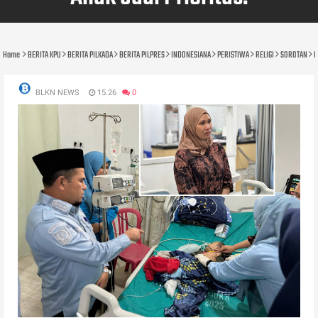
Home
BERITA KPU
BERITA PILKADA
BERITA PILPRES
INDONESIANA
PERISTIWA
RELIGI
SOROTAN
D
BLKN NEWS
15.26
0