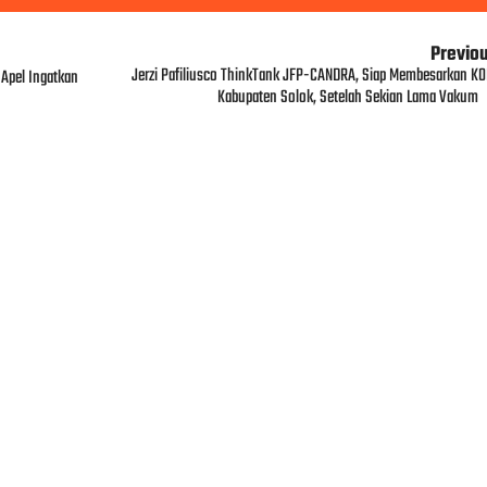
Previo
Jerzi Pafiliusco ThinkTank JFP-CANDRA, Siap Membesarkan KO
 Apel Ingatkan
Kabupaten Solok, Setelah Sekian Lama Vakum