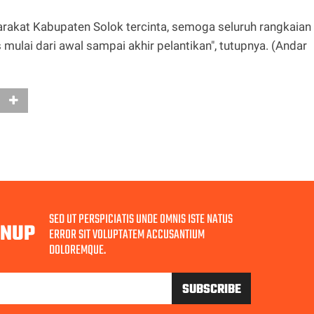
rakat Kabupaten Solok tercinta, semoga seluruh rangkaian
 mulai dari awal sampai akhir pelantikan", tutupnya. (Andar
SED UT PERSPICIATIS UNDE OMNIS ISTE NATUS
GNUP
ERROR SIT VOLUPTATEM ACCUSANTIUM
DOLOREMQUE.