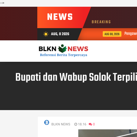
-->
NEWS
BREAKING
Pengawas da
AUG, 8 2026
wb_sunny
AUG 08, 2026
Bupati dan Wabup Solok Terpil
BLKN NEWS
18.16
0