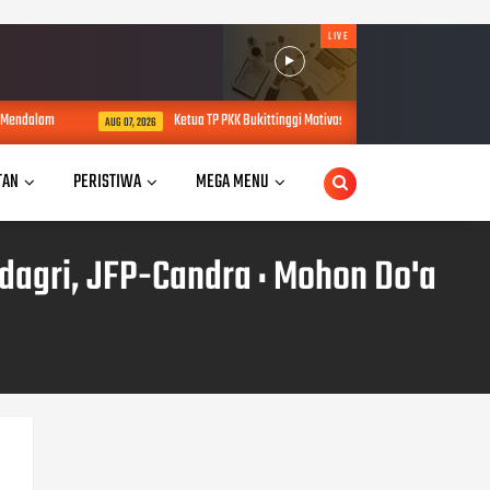
LIVE
ndalam
Ketua TP PKK Bukittinggi Motivasi kepada Pinru Pramuka Utusan 
AUG 07, 2026
TAN
PERISTIWA
MEGA MENU
dagri, JFP-Candra : Mohon Do'a