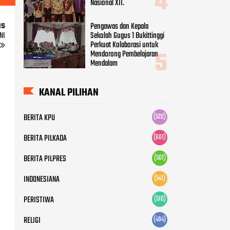
Nasional XII.
us
Pengawas dan Kepala
NI
Sekolah Gugus 1 Bukittinggi
Perkuat Kolaborasi untuk
Mendorong Pembelajaran
Mendalam
KANAL PILIHAN
BERITA KPU
(520)
BERITA PILKADA
(601)
BERITA PILPRES
(501)
INDONESIANA
(541)
PERISTIWA
(510)
RELIGI
(494)