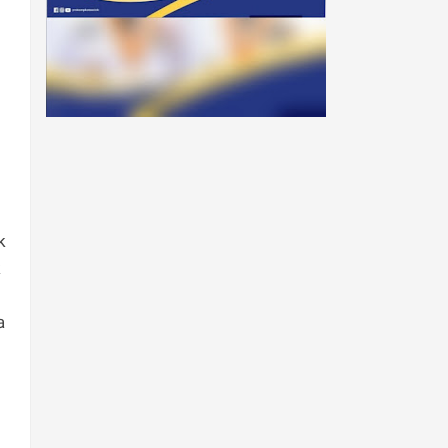
k
k
a