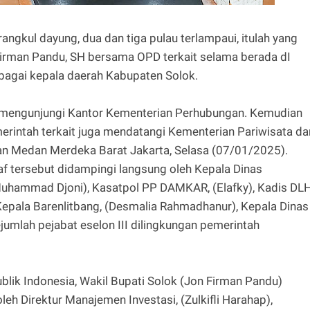
rangkul dayung, dua dan tiga pulau terlampaui, itulah yang
 Firman Pandu, SH bersama OPD terkait selama berada dI
bagai kepala daerah Kabupaten Solok.
ah mengunjungi Kantor Kementerian Perhubungan. Kemudian
erintah terkait juga mendatangi Kementerian Pariwisata da
an Medan Merdeka Barat Jakarta, Selasa (07/01/2025).
tersebut didampingi langsung oleh Kepala Dinas
Muhammad Djoni), Kasatpol PP DAMKAR, (Elafky), Kadis DLH
, Kepala Barenlitbang, (Desmalia Rahmadhanur), Kepala Dinas
ejumlah pejabat eselon III dilingkungan pemerintah
ik Indonesia, Wakil Bupati Solok (Jon Firman Pandu)
 Direktur Manajemen Investasi, (Zulkifli Harahap),