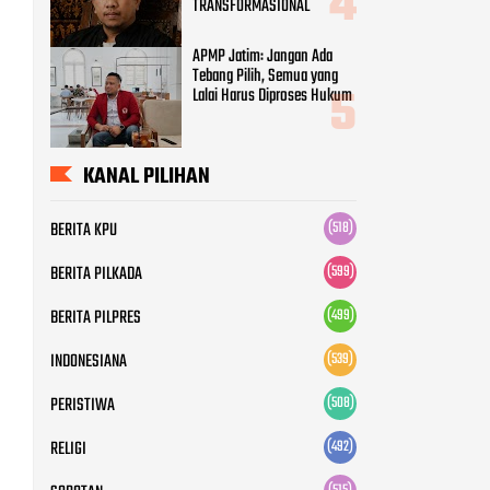
TRANSFORMASIONAL
APMP Jatim: Jangan Ada
Tebang Pilih, Semua yang
Lalai Harus Diproses Hukum
KANAL PILIHAN
BERITA KPU
(518)
BERITA PILKADA
(599)
BERITA PILPRES
(499)
INDONESIANA
(539)
PERISTIWA
(508)
RELIGI
(492)