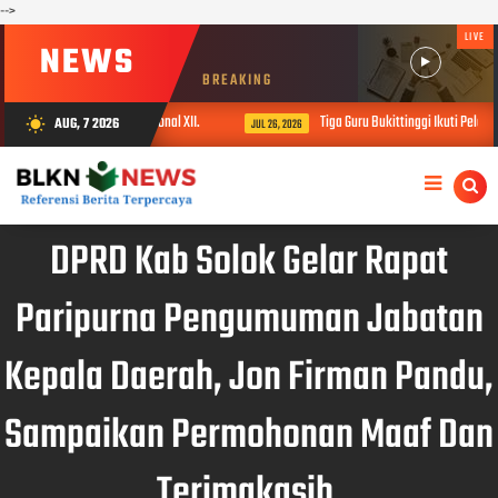
-->
LIVE
NEWS
BREAKING
uka Utusan Jambore Nasional XII.
Tiga Guru Bukittinggi Ikuti Pelatihan
AUG, 7 2026
wb_sunny
JUL 26, 2026
DPRD Kab Solok Gelar Rapat
Paripurna Pengumuman Jabatan
Kepala Daerah, Jon Firman Pandu,
Sampaikan Permohonan Maaf Dan
Terimakasih.