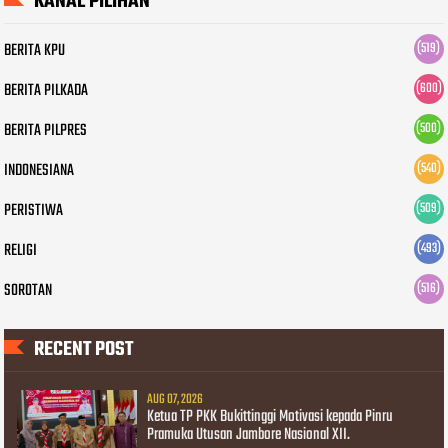
KANAL PILIHAN
BERITA KPU
(519)
BERITA PILKADA
(600)
BERITA PILPRES
(500)
INDONESIANA
(540)
PERISTIWA
(509)
RELIGI
(493)
SOROTAN
(516)
RECENT POST
AUG 07, 2026
Ketua TP PKK Bukittinggi Motivasi kepada Pinru
Pramuka Utusan Jambore Nasional XII.