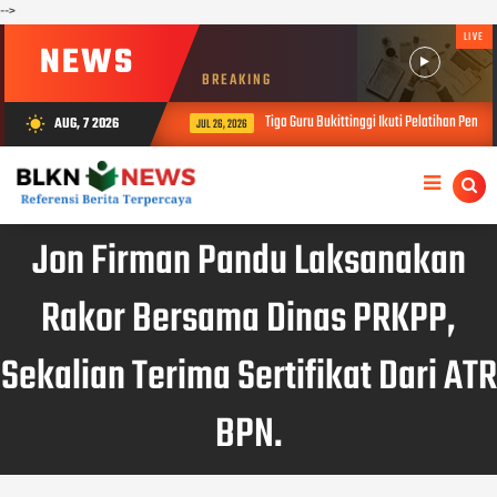
-->
LIVE
NEWS
BREAKING
Tiga Guru Bukittinggi Ikuti Pelatihan Pendidi
AUG, 7 2026
wb_sunny
JUL 26, 2026
Jon Firman Pandu Laksanakan
Rakor Bersama Dinas PRKPP,
Sekalian Terima Sertifikat Dari ATR
BPN.