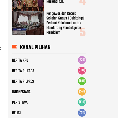
BERITA KPU
(520)
BERITA PILKADA
(601)
BERITA PILPRES
(501)
INDONESIANA
(541)
PERISTIWA
(510)
k
RELIGI
(494)
SOROTAN
(517)