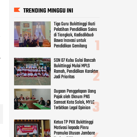
Bukittinggi Mulai MPLS
Ramah, Pendidikan Karakter
Jadi Prioritas
Dugaan Penggelapan Uang
Pajak oleh Oknum PNS
a
Samsat Kota Solok, MYLC
Terbitkan Legal Opinion
.
Ketua TP PKK Bukittinggi
Motivasi kepada Pinru
Pramuka Utusan Jambore
Nasional XII.
Pengawas dan Kepala
Sekolah Gugus 1 Bukittinggi
Perkuat Kolaborasi untuk
Mendorong Pembelajaran
Mendalam
KANAL PILIHAN