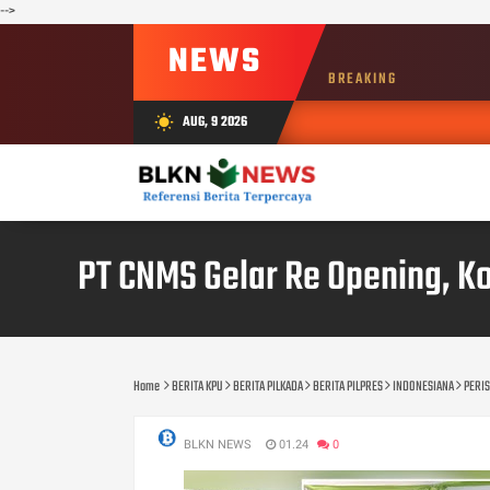
-->
NEWS
BREAKING
AUG, 9 2026
wb_sunny
PT CNMS Gelar Re Opening, 
Home
BERITA KPU
BERITA PILKADA
BERITA PILPRES
INDONESIANA
PERI
BLKN NEWS
01.24
0