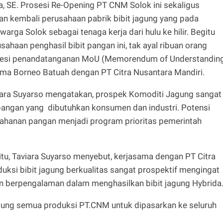
ra, SE. Prosesi Re-Opening PT CNM Solok ini sekaligus
 kembali perusahaan pabrik bibit jagung yang pada
ga Solok sebagai tenaga kerja dari hulu ke hilir. Begitu
ahaan penghasil bibit pangan ini, tak ayal ribuan orang
osesi penandatanganan MoU (Memorendum of Understandin
uma Borneo Batuah dengan PT Citra Nusantara Mandiri.
iara Suyarso mengatakan, prospek Komoditi Jagung sangat
 pangan yang dibutuhkan konsumen dan industri. Potensi
tahanan pangan menjadi program prioritas pemerintah
tu, Taviara Suyarso menyebut, kerjasama dengan PT Citra
uksi bibit jagung berkualitas sangat prospektif mengingat
an berpengalaman dalam menghasilkan bibit jagung Hybrida
mpung semua produksi PT.CNM untuk dipasarkan ke seluruh