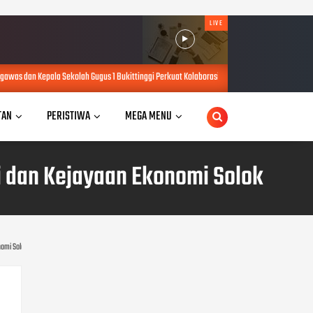
LIVE
ah Gugus 1 Bukittinggi Perkuat Kolaborasi untuk Mendorong Pembelajaran Mendalam
TAN
PERISTIWA
MEGA MENU
 dan Kejayaan Ekonomi Solok
nomi Solok