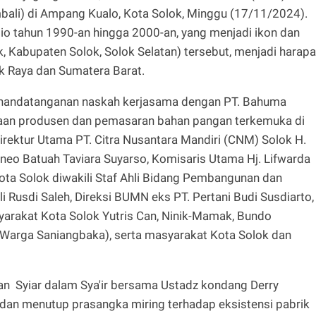
li) di Ampang Kualo, Kota Solok, Minggu (17/11/2024).
o tahun 1990-an hingga 2000-an, yang menjadi ikon dan
, Kabupaten Solok, Solok Selatan) tersebut, menjadi harap
ok Raya dan Sumatera Barat.
nandatanganan naskah kerjasama dengan PT. Bahuma
haan produsen dan pemasaran bahan pangan terkemuka di
Direktur Utama PT. Citra Nusantara Mandiri (CNM) Solok H.
rneo Batuah Taviara Suyarso, Komisaris Utama Hj. Lifwarda
ota Solok diwakili Staf Ahli Bidang Pembangunan dan
 Rusdi Saleh, Direksi BUMN eks PT. Pertani Budi Susdiarto,
arakat Kota Solok Yutris Can, Ninik-Mamak, Bundo
 Warga Saniangbaka), serta masyarakat Kota Solok dan
an Syiar dalam Sya'ir bersama Ustadz kondang Derry
 dan menutup prasangka miring terhadap eksistensi pabrik