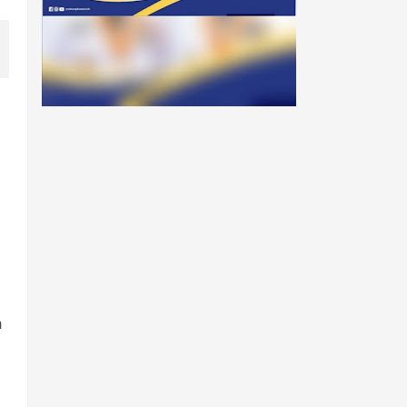
TRENDING MINGGU INI
Tiga Guru Bukittinggi Ikuti
Pelatihan Pendidikan Sains
di Tiongkok, Kadisdikbud:
n
Bawa Inovasi untuk
Pendidikan Gemilang
SDN 07 Kubu Gulai Bancah