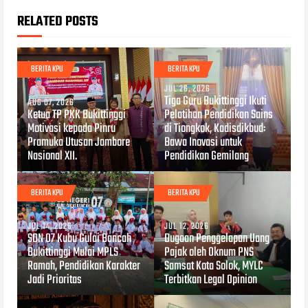
RELATED POSTS
BERITA KPU
BERITA KPU
JUL 26, 2026
Tiga Guru Bukittinggi Ikuti
AUG 07, 2026
Ketua TP PKK Bukittinggi
Pelatihan Pendidikan Sains
Motivasi kepada Pinru
di Tiongkok, Kadisdikbud:
Pramuka Utusan Jambore
Bawa Inovasi untuk
Nasional XII.
Pendidikan Gemilang
BERITA KPU
BERITA KPU
JUL 14, 2026
JUL 12, 2026
SDN 07 Kubu Gulai Bancah
Dugaan Penggelapan Uang
Bukittinggi Mulai MPLS
Pajak oleh Oknum PNS
Ramah, Pendidikan Karakter
Samsat Kota Solok, MYLC
Jadi Prioritas
Terbitkan Legal Opinion