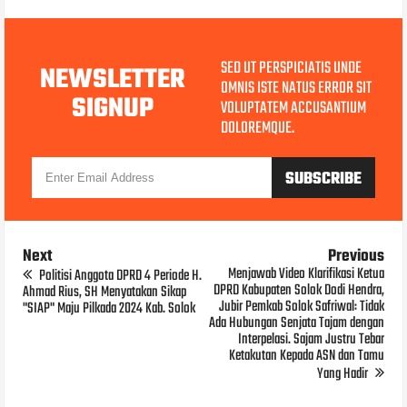
SED UT PERSPICIATIS UNDE
NEWSLETTER
OMNIS ISTE NATUS ERROR SIT
SIGNUP
VOLUPTATEM ACCUSANTIUM
DOLOREMQUE.
Next
Previous
Menjawab Video Klarifikasi Ketua
Politisi Anggota DPRD 4 Periode H.
DPRD Kabupaten Solok Dodi Hendra,
Ahmad Rius, SH Menyatakan Sikap
Jubir Pemkab Solok Safriwal: Tidak
"SIAP" Maju Pilkada 2024 Kab. Solok
Ada Hubungan Senjata Tajam dengan
Interpelasi. Sajam Justru Tebar
Ketakutan Kepada ASN dan Tamu
Yang Hadir