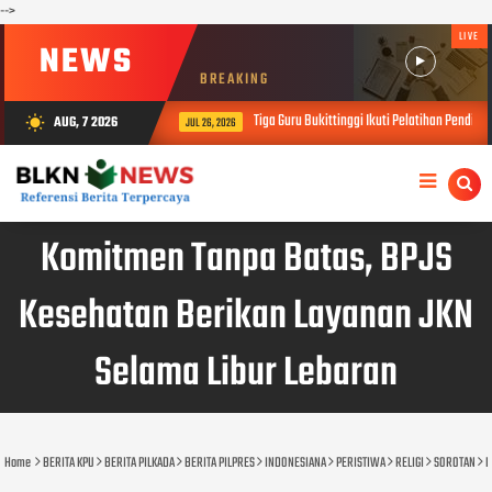
-->
LIVE
NEWS
BREAKING
Tiga Guru Bukittinggi Ikuti Pelatihan Pendidikan Sains 
AUG, 7 2026
wb_sunny
JUL 26, 2026
Komitmen Tanpa Batas, BPJS
Kesehatan Berikan Layanan JKN
Selama Libur Lebaran
Home
BERITA KPU
BERITA PILKADA
BERITA PILPRES
INDONESIANA
PERISTIWA
RELIGI
SOROTAN
K