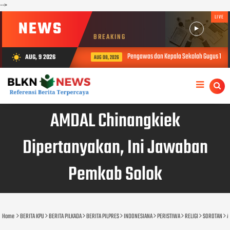
-->
LIVE
NEWS
BREAKING
Pengawas dan Kepala Sekolah Gugus 1 Buk
AUG, 9 2026
wb_sunny
AUG 08, 2026
AMDAL Chinangkiek
Dipertanyakan, Ini Jawaban
Pemkab Solok
Home
BERITA KPU
BERITA PILKADA
BERITA PILPRES
INDONESIANA
PERISTIWA
RELIGI
SOROTAN
A