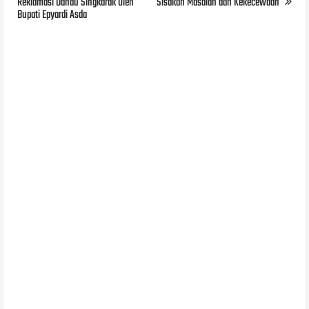
Reklamasi Danau Singkarak Oleh
Sisakan Masalah dan Kekecewaan
Bupati Epyardi Asda