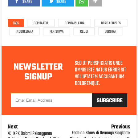
SHARE
SHARE
TAGS
BERITA KPU
BERITA PILKADA
BERITA PILPRES
INDONESIANA
PERISTIWA
RELIGI
SOROTAN
SED UT PERSPICIATIS UNDE
NEWSLETTER
OMNIS ISTE NATUS ERROR SIT
SIGNUP
VOLUPTATEM ACCUSANTIUM
DOLOREMQUE.
Next
Previous
Fashion Show di Dermaga Singkarak
KPK Dalami Pelanggaran