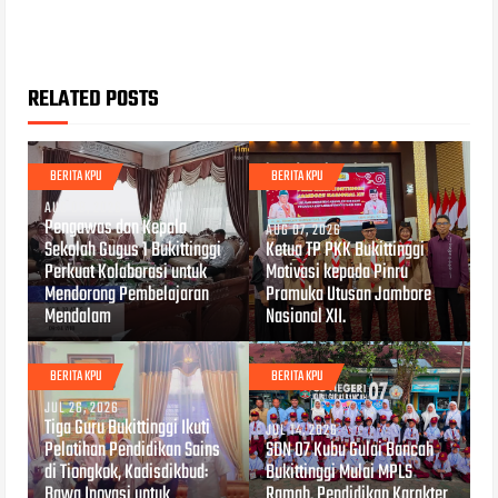
RELATED POSTS
BERITA KPU
BERITA KPU
AUG 08, 2026
Pengawas dan Kepala
AUG 07, 2026
Sekolah Gugus 1 Bukittinggi
Ketua TP PKK Bukittinggi
Perkuat Kolaborasi untuk
Motivasi kepada Pinru
Mendorong Pembelajaran
Pramuka Utusan Jambore
Mendalam
Nasional XII.
BERITA KPU
BERITA KPU
JUL 26, 2026
Tiga Guru Bukittinggi Ikuti
JUL 14, 2026
Pelatihan Pendidikan Sains
SDN 07 Kubu Gulai Bancah
di Tiongkok, Kadisdikbud:
Bukittinggi Mulai MPLS
Bawa Inovasi untuk
Ramah, Pendidikan Karakter