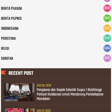
BERITA PILKADA
(601)
BERITA PILPRES
(501)
INDONESIANA
(541)
PERISTIWA
(510)
RELIGI
(494)
SOROTAN
(517)
RECENT POST
AUG 08, 2026
Pengawas dan Kepala Sekolah Gugus 1 Bukittinggi
Perkuat Kolaborasi untuk Mendorong Pembelajaran
Mendalam
AUG 07, 2026