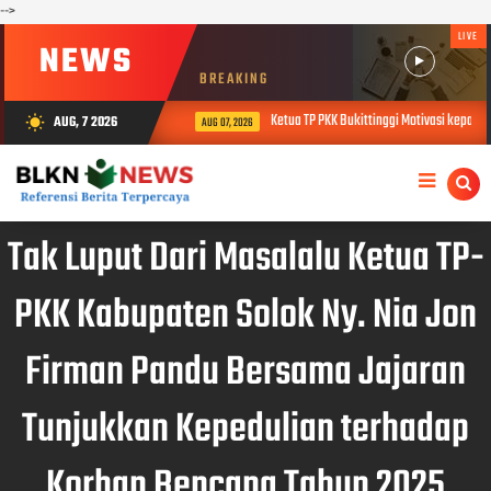
-->
LIVE
NEWS
BREAKING
Ketua TP PKK Bukittinggi Motivasi kepada P
AUG, 7 2026
wb_sunny
AUG 07, 2026
Tak Luput Dari Masalalu Ketua TP-
PKK Kabupaten Solok Ny. Nia Jon
Firman Pandu Bersama Jajaran
Tunjukkan Kepedulian terhadap
Korban Bencana Tahun 2025