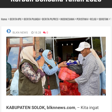
Home
BERITA KPU
BERITA PILKADA
BERITA PILPRES
INDONESIANA
PERISTIWA
RELIGI
SOROTAN
T
BLKN NEWS
18.28
0
KABUPATEN SOLOK, blknnews.com
, – Kita ingat