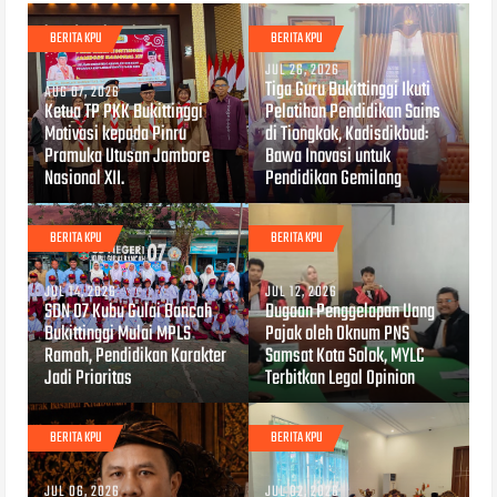
BERITA KPU
BERITA KPU
JUL 26, 2026
Tiga Guru Bukittinggi Ikuti
AUG 07, 2026
Ketua TP PKK Bukittinggi
Pelatihan Pendidikan Sains
Motivasi kepada Pinru
di Tiongkok, Kadisdikbud:
Pramuka Utusan Jambore
Bawa Inovasi untuk
Nasional XII.
Pendidikan Gemilang
BERITA KPU
BERITA KPU
JUL 14, 2026
JUL 12, 2026
SDN 07 Kubu Gulai Bancah
Dugaan Penggelapan Uang
Bukittinggi Mulai MPLS
Pajak oleh Oknum PNS
Ramah, Pendidikan Karakter
Samsat Kota Solok, MYLC
Jadi Prioritas
Terbitkan Legal Opinion
BERITA KPU
BERITA KPU
JUL 06, 2026
JUL 02, 2026