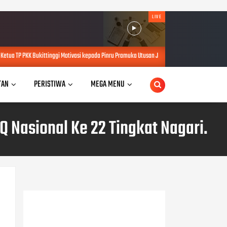
LIVE
gi Motivasi kepada Pinru Pramuka Utusan Jambore Nasional XII.
Tiga Gur
JUL 26, 2026
TAN
PERISTIWA
MEGA MENU
Q Nasional Ke 22 Tingkat Nagari.