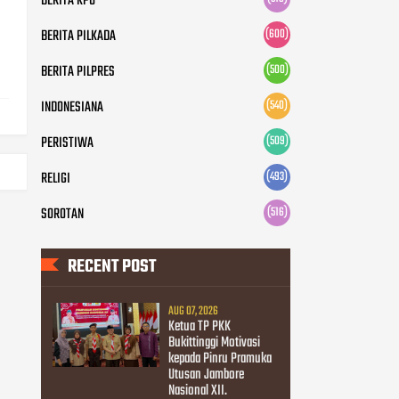
BERITA KPU
BERITA PILKADA
(600)
BERITA PILPRES
(500)
INDONESIANA
(540)
PERISTIWA
(509)
RELIGI
(493)
SOROTAN
(516)
RECENT POST
AUG 07, 2026
Ketua TP PKK
Bukittinggi Motivasi
kepada Pinru Pramuka
Utusan Jambore
Nasional XII.