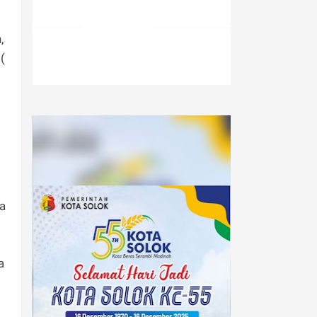
,
(
a
a