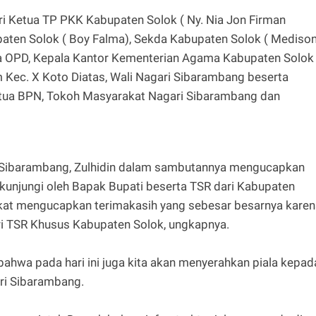
ri Ketua TP PKK Kabupaten Solok ( Ny. Nia Jon Firman
paten Solok ( Boy Falma), Sekda Kabupaten Solok ( Medison
pala OPD, Kepala Kantor Kementerian Agama Kabupaten Solok 
m Kec. X Koto Diatas, Wali Nagari Sibarambang beserta
 Ketua BPN, Tokoh Masyarakat Nagari Sibarambang dan
i Sibarambang, Zulhidin dalam sambutannya mengucapkan
 dikunjungi oleh Bapak Bupati beserta TSR dari Kabupaten
akat mengucapkan terimakasih yang sebesar besarnya karen
ari TSR Khusus Kabupaten Solok, ungkapnya.
bahwa pada hari ini juga kita akan menyerahkan piala kepad
ri Sibarambang.