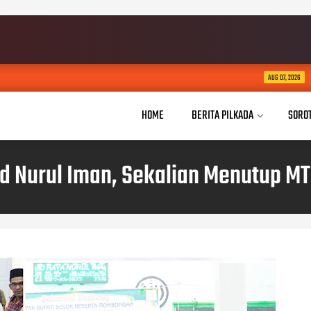
Ketua TP PKK Bukitting
AUG 07, 2026
HOME
BERITA PILKADA
SORO
d Nurul Iman, Sekalian Menutup MT