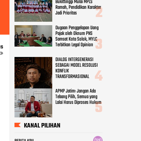
Bukittinggi Mulai MPLS
Ramah, Pendidikan Karakter
Jadi Prioritas
Dugaan Penggelapan Uang
Pajak oleh Oknum PNS
Samsat Kota Solok, MYLC
Terbitkan Legal Opinion
us
DIALOG INTERGENERASI
SEBAGAI MODEL RESOLUSI
KONFLIK
TRANSFORMASIONAL
APMP Jatim: Jangan Ada
Tebang Pilih, Semua yang
Lalai Harus Diproses Hukum
KANAL PILIHAN
(519)