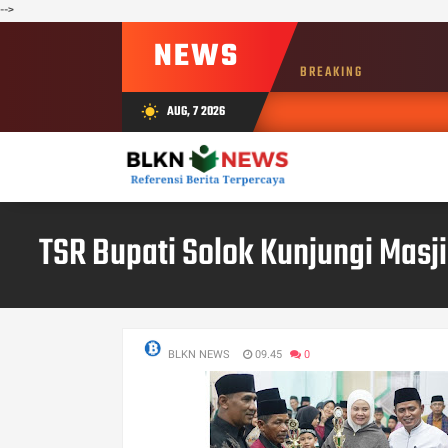
-->
NEWS
BREAKING
AUG, 7 2026
wb_sunny
TSR Bupati Solok Kunjungi Masji
BLKN NEWS
09.45
0