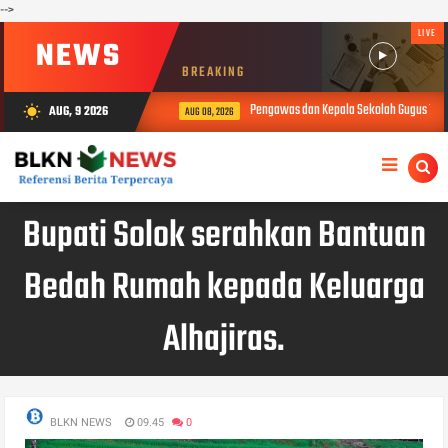
-->
LIVE
NEWS
BREAKING
Pengawas dan Kepala Sekolah Gugus 1 Buk
AUG, 9 2026
wb_sunny
AUG 08, 2026
Bupati Solok serahkan Bantuan
Bedah Rumah kepada Keluarga
Alhajiras.
BLKN NEWS
09.45
0