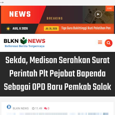
-->
LIVE
NEWS
BREAKING
Tiga Guru Bukittinggi Ikuti Pelatihan Pendid
AUG, 6 2026
wb_sunny
JUL 26, 2026
Sekda, Medison Serahkan Surat
Perintah Plt Pejabat Bapenda
Sebagai OPD Baru Pemkab Solok
BLKN NEWS
11.49
0