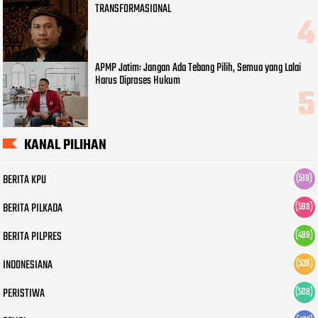
TRANSFORMASIONAL
APMP Jatim: Jangan Ada Tebang Pilih, Semua yang Lalai
Harus Diproses Hukum
KANAL PILIHAN
BERITA KPU
(518)
BERITA PILKADA
(599)
BERITA PILPRES
(499)
INDONESIANA
(539)
PERISTIWA
(508)