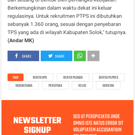
Berkemungkinan dalam waktu dekat ini keluar
regulasinya. Untuk rekruitmen PTPS ini dibutuhkan
sebanyak 1.360 orang, sesuai dengan penyebaran
TPS yang ada di wilayah Kabupaten Solok," tutupnya.
(Andar MK)
SHARE
SHARE
TAGS
BERITA KPU
BERITA PILKADA
BERITA PILPRES
INDONESIANA
PERISTIWA
RELIGI
SOROTAN
SED UT PERSPICIATIS UNDE
NEWSLETTER
OMNIS ISTE NATUS ERROR SIT
SIGNUP
VOLUPTATEM ACCUSANTIUM