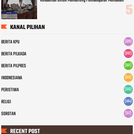
Kolaborasi untuk Mendorong Pembelajaran Mendalam
KANAL PILIHAN
BERITA KPU
(520)
BERITA PILKADA
(601)
BERITA PILPRES
(501)
INDONESIANA
(541)
PERISTIWA
(510)
RELIGI
(494)
SOROTAN
(517)
RECENT POST