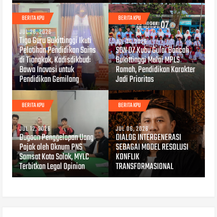
BERITA KPU
BERITA KPU
JUL 26, 2026
Tiga Guru Bukittinggi Ikuti
JUL 14, 2026
Pelatihan Pendidikan Sains
SDN 07 Kubu Gulai Bancah
di Tiongkok, Kadisdikbud:
Bukittinggi Mulai MPLS
Bawa Inovasi untuk
Ramah, Pendidikan Karakter
Pendidikan Gemilang
Jadi Prioritas
BERITA KPU
BERITA KPU
JUL 12, 2026
JUL 06, 2026
Dugaan Penggelapan Uang
DIALOG INTERGENERASI
Pajak oleh Oknum PNS
SEBAGAI MODEL RESOLUSI
Samsat Kota Solok, MYLC
KONFLIK
Terbitkan Legal Opinion
TRANSFORMASIONAL