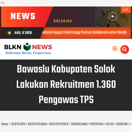
-->
LIVE
NEWS
BREAKING
an Kepala Sekolah Gugus 1 Bukittinggi Perkuat Kolaborasi untuk Mendorong Pembelajaran M
AUG, 9 2026
wb_sunny
Bawaslu Kabupaten Solok
Lakukan Rekruitmen 1.360
Pengawas TPS
Home
BERITA KPU
BERITA PILKADA
BERITA PILPRES
INDONESIANA
PERISTIWA
RELIGI
SOROTAN
B