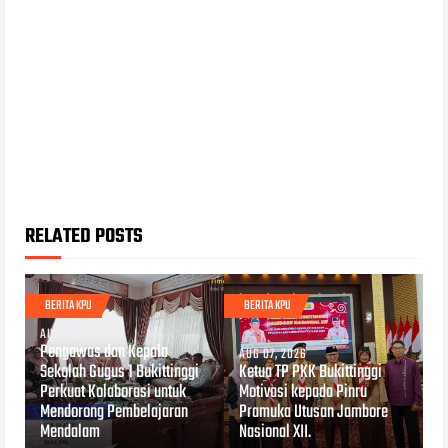
RELATED POSTS
BERITA KPU
BERITA KPU
AUG 08, 2026
Pengawas dan Kepala
AUG 07, 2026
Sekolah Gugus 1 Bukittinggi
Ketua TP PKK Bukittinggi
Perkuat Kolaborasi untuk
Motivasi kepada Pinru
Mendorong Pembelajaran
Pramuka Utusan Jambore
Mendalam
Nasional XII.