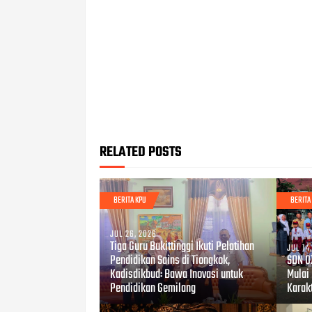
RELATED POSTS
BERITA KPU
BERITA
JUL 26, 2026
Tiga Guru Bukittinggi Ikuti Pelatihan
JUL 14
Pendidikan Sains di Tiongkok,
SDN 0
Kadisdikbud: Bawa Inovasi untuk
Mulai
Pendidikan Gemilang
Karakt