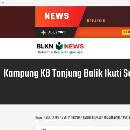
-->
NEWS
BREAKING
T
AUG, 7 2026
wb_sunny
JUL 26, 2026
Kampung KB Tanjung Balik Ikuti 
Home
BERITA KPU
BERITA PILKADA
BERITA PILPRES
INDONESIANA
PERI