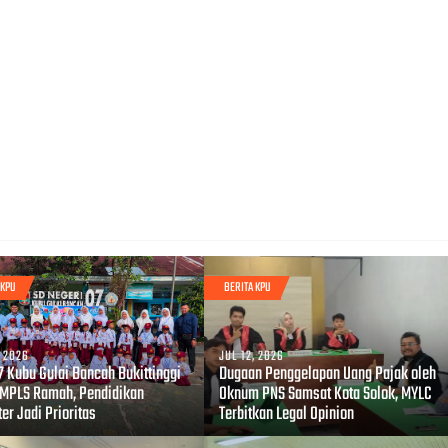
 KPU
BERITA KPU
, 2026
JUL 12, 2026
7 Kubu Gulai Bancah Bukittinggi
Dugaan Penggelapan Uang Pajak oleh
 MPLS Ramah, Pendidikan
Oknum PNS Samsat Kota Solok, MYLC
er Jadi Prioritas
Terbitkan Legal Opinion