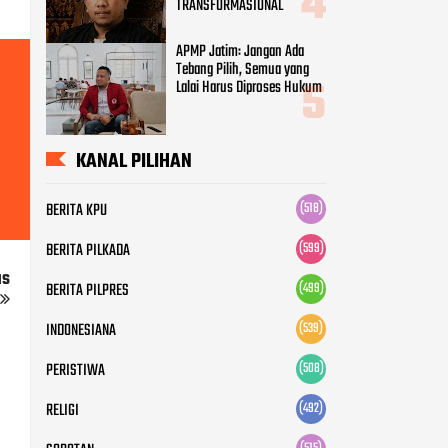
TRANSFORMASIONAL
APMP Jatim: Jangan Ada
Tebang Pilih, Semua yang
Lalai Harus Diproses Hukum
KANAL PILIHAN
BERITA KPU
(518)
BERITA PILKADA
(599)
us
BERITA PILPRES
(499)
INDONESIANA
(539)
PERISTIWA
(508)
RELIGI
(492)