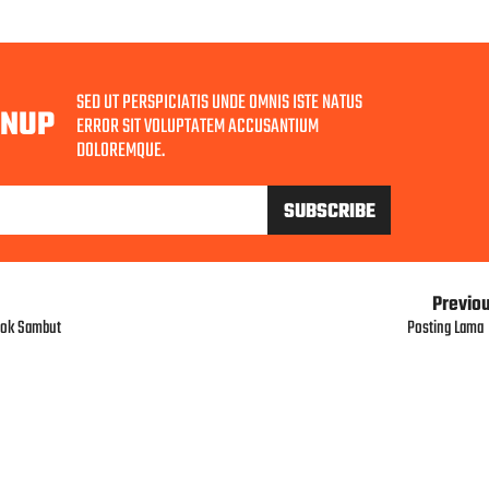
SED UT PERSPICIATIS UNDE OMNIS ISTE NATUS
GNUP
ERROR SIT VOLUPTATEM ACCUSANTIUM
DOLOREMQUE.
Previo
olok Sambut
Posting Lama