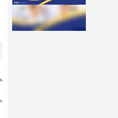
a,
an