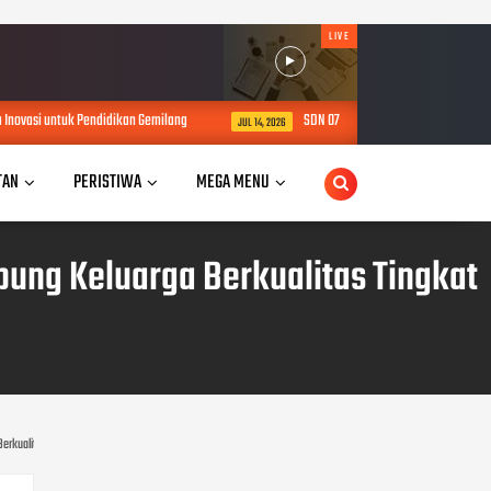
LIVE
 untuk Pendidikan Gemilang
SDN 07 Kubu Gulai Bancah Bukittinggi Mulai M
JUL 14, 2026
TAN
PERISTIWA
MEGA MENU
ung Keluarga Berkualitas Tingkat
rkualitas Tingkat Nasional Tahun 2026