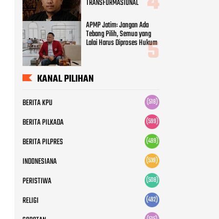
KANAL PILIHAN
BERITA KPU
(518)
BERITA PILKADA
(599)
BERITA PILPRES
(499)
INDONESIANA
(539)
PERISTIWA
(508)
RELIGI
(492)
SOROTAN
(515)