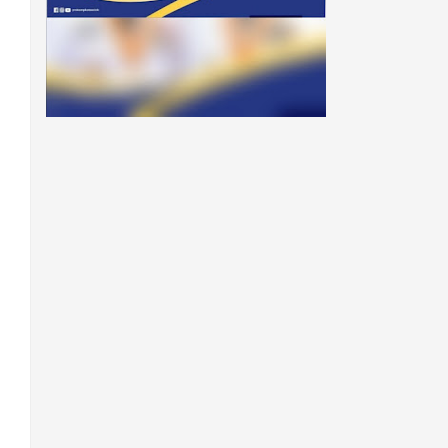
TRENDING MINGGU INI
Tiga Guru Bukittinggi Ikuti
Pelatihan Pendidikan Sains
di Tiongkok, Kadisdikbud:
Bawa Inovasi untuk
Pendidikan Gemilang