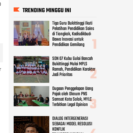
0
SDN 07 Kubu Gulai Bancah
Bukittinggi Mulai MPLS
Ramah, Pendidikan Karakter
Jadi Prioritas
Dugaan Penggelapan Uang
Pajak oleh Oknum PNS
Samsat Kota Solok, MYLC
Terbitkan Legal Opinion
r
DIALOG INTERGENERASI
SEBAGAI MODEL RESOLUSI
KONFLIK
TRANSFORMASIONAL
APMP Jatim: Jangan Ada
Tebang Pilih, Semua yang
Lalai Harus Diproses Hukum