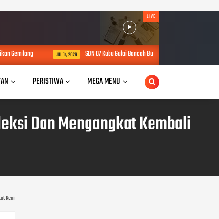
LIVE
an Gemilang
SDN 07 Kubu Gulai Bancah Bukittinggi Mulai MPLS Ramah, Pend
JUL 14, 2026
TAN
PERISTIWA
MEGA MENU
fleksi Dan Mengangkat Kembali
kat Kembali Kejayaan Partai Bersama Rakyat.