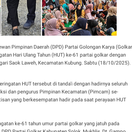
ewan Pimpinan Daerah (DPD) Partai Golongan Karya (Golkar
atan Hari Ulang Tahun (HUT) ke-61 partai golkar dengan
ari Saok Laweh, Kecamatan Kubung. Sabtu (18/10/2025).
ngatan HUT tersebut di tanda'i dengan hadirnya seluruh
raksi dan pengurus Pimpinan Kecamatan (Pimcam) se-
tisan yang berkesempatan hadir pada saat perayaan HUT
atan ke-61 tahun umur partai golkar yang jatuh pada
a DPD Partai Golkar Kabupaten Solok, Mukhlis, Dt, Gampo