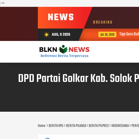
-->
NEWS
BREAKING
Tiga Guru Bukitt
AUG, 6 2026
wb_sunny
JUL 26, 2026
DPD Partai Golkar Kab. Solok
Home
BERITA KPU
BERITA PILKADA
BERITA PILPRES
INDONESIANA
PERI