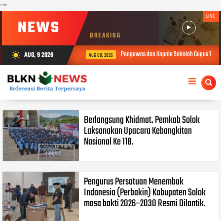
-->
LIVE
NEWS
BREAKING
Pengawas dan Kepala Sekolah Gugus 1 Buk
AUG, 9 2026
wb_sunny
AUG 08, 2026
Berlangsung Khidmat. Pemkab Solok
Laksanakan Upacara Kebangkitan
Nasional Ke 118.
Pengurus Persatuan Menembak
Indonesia (Perbakin) Kabupaten Solok
masa bakti 2026–2030 Resmi Dilantik.